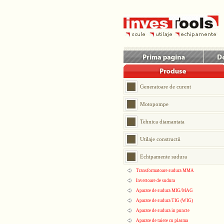
Generatoare de curent
Motopompe
Tehnica diamantata
Utilaje constructii
Echipamente sudura
Transformatoare sudura MMA
Invertoare de sudura
Aparate de sudura MIG/MAG
Aparate de sudura TIG (WIG)
Aparate de sudura in puncte
Aparate de taiere cu plasma