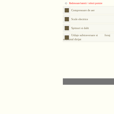
Redresoare baterii / roboti pornire
Compresoare de aer
Scule electrice
Spitzuri si dalti
Utilaje subtraversare si foraj
orizontal dirijat