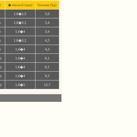
)
� electrod (mm)
Greutate (kg)
1,6�2,5
3,6
)
1,6�3,2
3,4
)
1,6�4
3,4
)
1,6�3,2
4,3
)
1,6�4
4,3
)
1,6�4
6,1
)
1,6�4
6,1
)
1,6�4
9,5
)
1,6�5
12,7