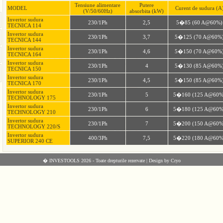
Tensiune alimentare
Putere
MODEL
Curent de sudura (A
(V/50/60Hz)
absorbita (kW)
Invertor sudura
230/1Ph
2,5
5�85 (60 A@60%)
TECNICA 114
Invertor sudura
230/1Ph
3,7
5�125 (70 A@60%
TECNICA 144
Invertor sudura
230/1Ph
4,6
5�150 (70 A@60%
TECNICA 164
Invertor sudura
230/1Ph
4
5�130 (85 A@60%
TECNICA 150
Invertor sudura
230/1Ph
4,5
5�150 (85 A@60%
TECNICA 170
Invertor sudura
230/1Ph
5
5�160 (125 A@60%
TECHNOLOGY 175
Invertor sudura
230/1Ph
6
5�180 (125 A@60%
TECHNOLOGY 210
Invertor sudura
230/1Ph
7
5�200 (150 A@60%
TECHNOLOGY 220/S
Invertor sudura
400/3Ph
7,5
5�220 (180 A@60%
SUPERIOR 240 CE
� INVESTOOLS 2026 - Toate drepturile rezervate |
Design by Cryo