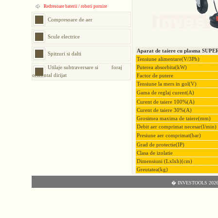
Redresoare baterii / roboti pornire
Compresoare de aer
Scule electrice
Aparat de taiere cu plasma SU
Spitzuri si dalti
Tensiune alimentare(V/3Ph)
Utilaje subtraversare si foraj
Puterea absorbita(kW)
orizontal dirijat
Factor de putere
Tensiune la mers in gol(V)
Gama de reglaj curent(A)
Curent de taiere 100%(A)
Curent de taiere 30%(A)
Grosimea maxima de taiere(mm)
Debit aer comprimat necesar(l/min)
Presiune aer comprimat(bar)
Grad de protectie(IP)
Clasa de izolatie
Dimensiuni (Lxlxh)(cm)
Greutatea(kg)
� INVESTOOLS 2026 - T