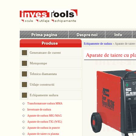
Echipamente de sudura
» Aparate de taiere
Generatoare de curent
Aparate de taiere cu p
Motopompe
Tehnica diamantata
Utilaje constructii
Echipamente sudura
Transformatoare sudura MMA
Invertoare de sudura
Aparate de sudura MIG/MAG
Aparate de sudura TIG (WIG)
Aparate de sudura in puncte
Aparate de taiere cu plasma