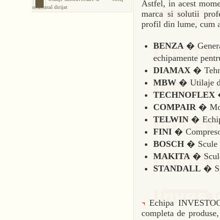
Astfel, in acest mom
orizontal dirijat
marca si solutii prof
profil din lume, cum a
BENZA
� Generat
echipamente pentru
DIAMAX
� Tehni
MBW
� Utilaje d
TECHNOFLEX
�
COMPAIR
� Mot
TELWIN
� Echip
FINI
� Compresoare
BOSCH
� Scule e
MAKITA
� Scule 
STANDALL
� Spi
Echipa INVESTOOLS 
completa de produse, 