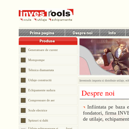
Generatoare de curent
Motopompe
Tehnica diamantata
Utilaje constructii
Investools importa si distribuie utilaje, ec
Despre noi
Echipamente sudura
Compresoare de aer
Infiintata pe baza 
Scule electrice
fondatori, firma INVE
de utilaje, echipamente
Spitzuri si dalti
Utilaje subtraversare si foraj