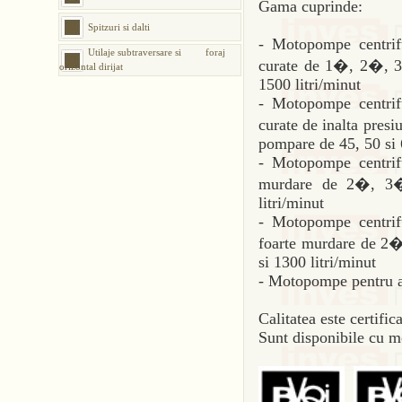
Gama cuprinde:
Spitzuri si dalti
- Motopompe centrif
Utilaje subtraversare si foraj
curate de 1�, 2�, 3
orizontal dirijat
1500 litri/minut
- Motopompe centrif
curate de inalta pres
pompare de 45, 50 si
- Motopompe centrif
murdare de 2�, 3�
litri/minut
- Motopompe centrif
foarte murdare de 2�
si 1300 litri/minut
- Motopompe pentru a
Calitatea este certifi
Sunt disponibile cu mo