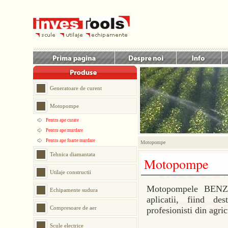
Generatoare de curent
Motopompe
Pentru ape curate
Pentru ape murdare
Pentru ape foarte murdare
Motopompe
Tehnica diamantata
Motopompe
Utilaje constructii
Motopompele BENZA
Echipamente sudura
aplicatii, fiind des
Compresoare de aer
profesionisti din agric
Scule electrice